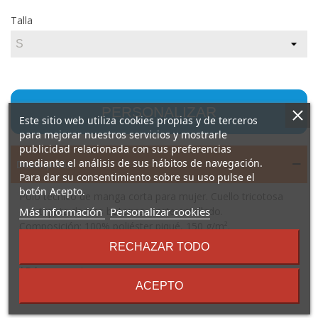
Talla
PERSONALIZAR
Este sitio web utiliza cookies propias y de terceros
para mejorar nuestros servicios y mostrarle
publicidad relacionada con sus preferencias
mediante el análisis de sus hábitos de navegación.
Descripción
Para dar su consentimiento sobre su uso pulse el
botón Acepto.
Polo técnico de manga corta para mujer. Cuello tricotosa
sobre
Más información
Personalizar cookies
con tapeta de tres botones. Corte entallado.
los
Composición: 100% poliéster piqué, 150 g/m².
términos
Observaciones: Tejido transpirable, fácil lavado y secado.
RECHAZAR TODO
y
*Etiqueta removible. *Tejido técnico. *Modelo transpirable.
condiciones
*Dúo concept.
ACEPTO