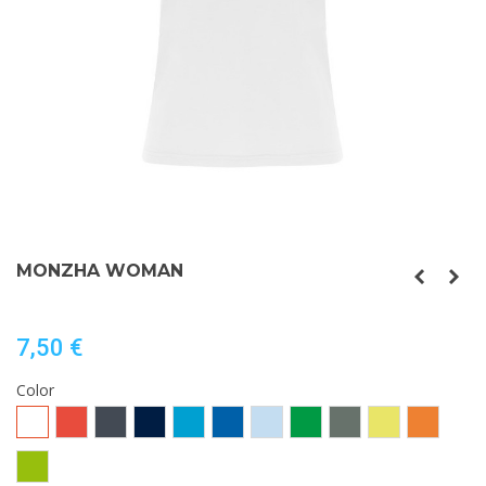
MONZHA WOMAN
7,50 €
Color
Blanco
Rojo
Negro
MARINO
TURQUESA
ROYAL
CELESTE
VERDE
PLOMO
AMARILLO
NARANJA
HELECHO
FLUOR
FLUOR
LIMA