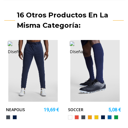
16 Otros Productos En La
Misma Categoría:
NEAPOLIS
SOCCER
19,69 €
5,08 €
SA
AL
Negro
MARINO
Blanco
Rojo
Negro
Naranja
Amarillo
MARINO
ROYAL
VERDE
HELEC