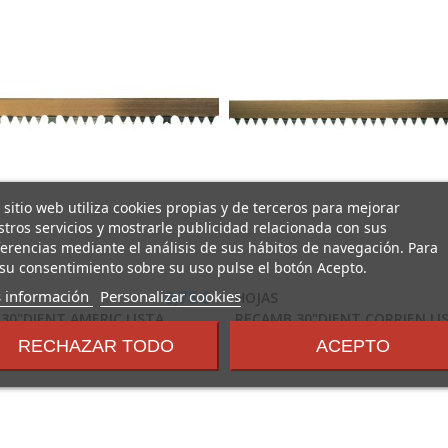
 sitio web utiliza cookies propias y de terceros para mejorar
tros servicios y mostrarle publicidad relacionada con sus
erencias mediante el análisis de sus hábitos de navegación. Para
su consentimiento sobre su uso pulse el botón Acepto.
sobre
 información
Personalizar cookies
HOJAS
3,75 €
los
30"DIENT.AMERIC.LISTA
RECAMB.30"DIENT.CORRIEN.LI
términos
RECHAZAR TODO
ACEPTO
LISTA
y
condiciones