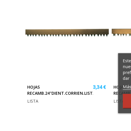
Este
nues
pref
dar 
Más
HOJAS
HOJAS
3,34 €
RECAMB.24"DIENT.CORRIEN.LISTA
RECAMB.
LISTA
LISTA