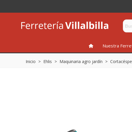
INICIO
Nuestra Ferre
Inicio
>
Ehlis
>
Maquinaria agro jardín
>
Cortacésp