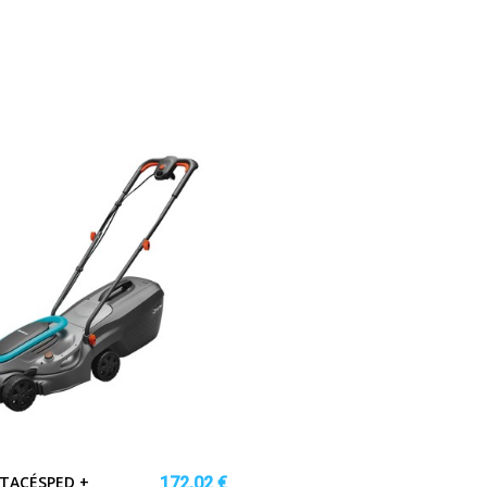
TACÉSPED +
172,02 €