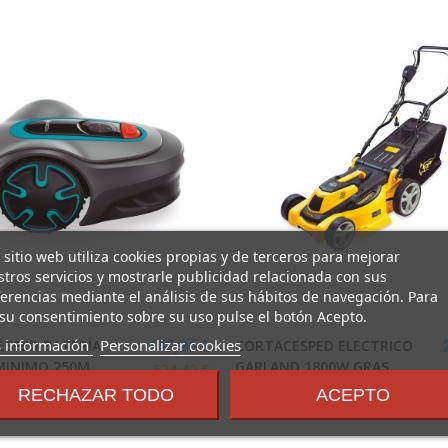
 sitio web utiliza cookies propias y de terceros para mejorar
tros servicios y mostrarle publicidad relacionada con sus
erencias mediante el análisis de sus hábitos de navegación. Para
su consentimiento sobre su uso pulse el botón Acepto.
sobre
 información
Personalizar cookies
SPED BATERÍA
CORTACESPED ELECTRICO
449,95 €
los
MINIMO 250M
GARLAND 1800W GRAS
624,42 €
términos
RECHAZAR TODO
ACEPTO
A
GARLAND
y
condiciones