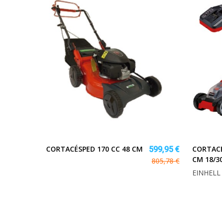
CORTACÉSPED 170 CC 48 CM
CORTACÉ
599,95 €
CM 18/30
805,78 €
EINHELL