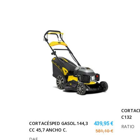
CORTACE
C132
CORTACÉSPED GASOL.144,3
439,95 €
RATIO
CC 45,7 ANCHO C.
581,10 €
DAE