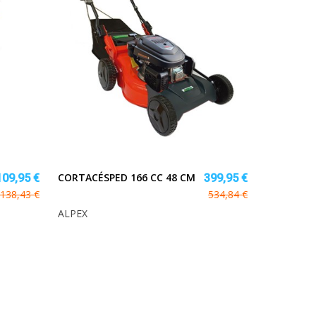
CORTACÉSPED 166 CC 48 CM
109,95 €
399,95 €
138,43 €
534,84 €
ALPEX