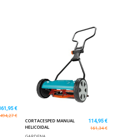
361,95 €
494,27 €
CORTACESPED MANUAL
114,95 €
HELICOIDAL
161,34 €
GARDENA