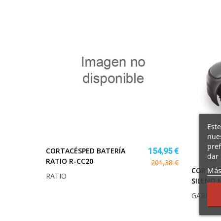
Este
nues
pref
CORTACÉSPED BATERÍA
154,95 €
dar 
RATIO R-CC20
201,38 €
Más
CORTACÉ
RATIO
SILENO 
GARDEN