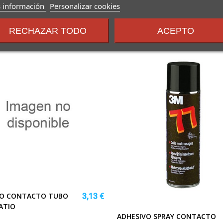
sobre
 información
Personalizar cookies
los
términos
RECHAZAR TODO
ACEPTO
y
condiciones
VO CONTACTO TUBO
3,13 €
ATIO
ADHESIVO SPRAY CONTACTO