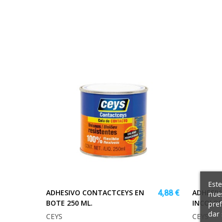
Este
ADHESIVO CONTACTCEYS EN
ADHESI
4,88 €
nues
BOTE 250 ML.
INCOLOR
pref
dar 
CEYS
CEYS