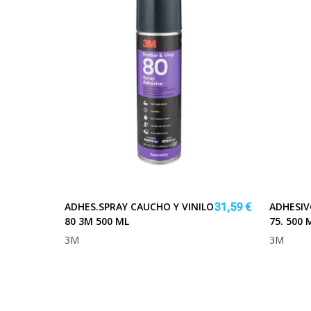
ADHES.SPRAY CAUCHO Y VINILO
ADHESIV
31,59 €
80 3M 500 ML
75. 500 
3M
3M