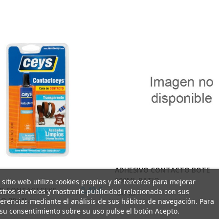
ADHESIVO CONTACTO BOTE
500ML RATIO
 sitio web utiliza cookies propias y de terceros para mejorar
VO CONTACTCEYS
2,42 €
tros servicios y mostrarle publicidad relacionada con sus
RATIO
O 30 ML.
erencias mediante el análisis de sus hábitos de navegación. Para
su consentimiento sobre su uso pulse el botón Acepto.