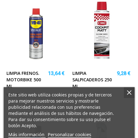
LIMPIA FRENOS.
LIMPIA
13,64 €
9,28 €
MOTORBIKE 500
SALPICADEROS 250
ML
ML
WD-40
CRC
Este sitio web utiliza cookies propias y de terceros
para mejorar nuestros servicios y mostrarle
publicidad relacionada con sus preferencias
mediante el análisis de sus hábitos de navegación.
Para dar su consentimiento sobre su uso pulse el
botón Acepto.
sobre
Más información
Personalizar cookies