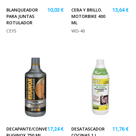
BLANQUEADOR
CERA Y BRILLO.
10,03 €
13,64 €
PARA JUNTAS
MOTORBIKE 400
ROTULADOR
ML
CEYS
WD-40
DECAPANTE/CONVERT.ÓXIDO
DESATASCADOR
17,24 €
11,76 €
RUGINOX 750 ML
COCINAS 1 L.