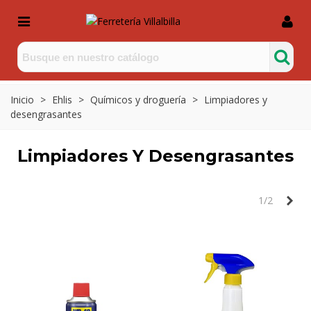
Inicio
>
Ehlis
>
Químicos y droguería
>
Limpiadores y
desengrasantes
Limpiadores Y Desengrasantes
Sig
1/2