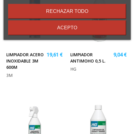
los
términos
RECHAZAR TODO
y
condiciones
ACEPTO
LIMPIADOR ACERO
LIMPIADOR
19,61 €
9,04 €
INOXIDABLE 3M
ANTIMOHO 0,5 L.
600M
HG
3M