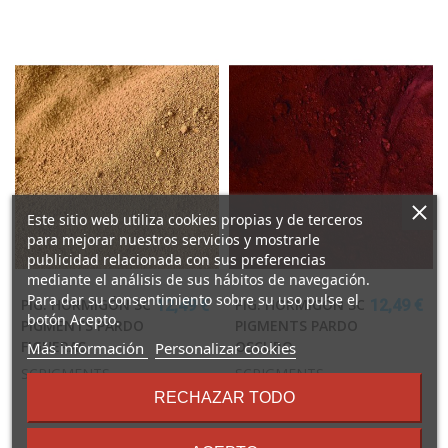
Este sitio web utiliza cookies propias y de terceros
para mejorar nuestros servicios y mostrarle
publicidad relacionada con sus preferencias
mediante el análisis de sus hábitos de navegación.
Para dar su consentimiento sobre su uso pulse el
PIG. HORMIGÓN SC
PIG. HORMIGÓN SC
12,49 €
12,49 €
botón Acepto.
PIGMENTS PARDO
PIGMENTS PARDO
sobre
FIGUERAS
OSCURO
Más información
Personalizar cookies
los
SCPIGMENTS
SCPIGMENTS
términos
RECHAZAR TODO
y
condiciones