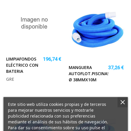
LIMPIAFONDOS
196,74 €
ELÉCTRICO CON
MANGUERA
37,26 €
BATERIA
AUTOFLOT.PISCINAS
GRE
Ø 38MMX10M
Este sitio web utiliza cookies propias y de terceros
para mejorar nuestros servicios y mostrarle
publicidad relacionada con sus preferencias
mediante el análisis de sus hábitos de navegación.
Para dar su consentimiento sobre su uso pulse el