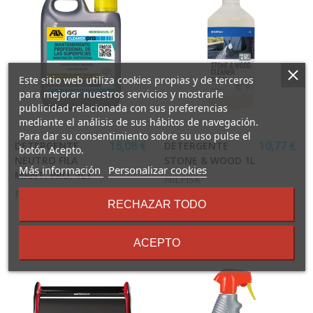
Este sitio web utiliza cookies propias y de terceros
para mejorar nuestros servicios y mostrarle
publicidad relacionada con sus preferencias
mediante el análisis de sus hábitos de navegación.
Para dar su consentimiento sobre su uso pulse el
DETERGENTE
DETERGENTE
15,08 €
10,77 €
botón Acepto.
NEUTRO FILA
STONE & WOOD 1L
sobre
Más información
Personalizar cookies
MANT. PRO. 1LT
NILFISK
los
FILA
términos
RECHAZAR TODO
y
condiciones
ACEPTO