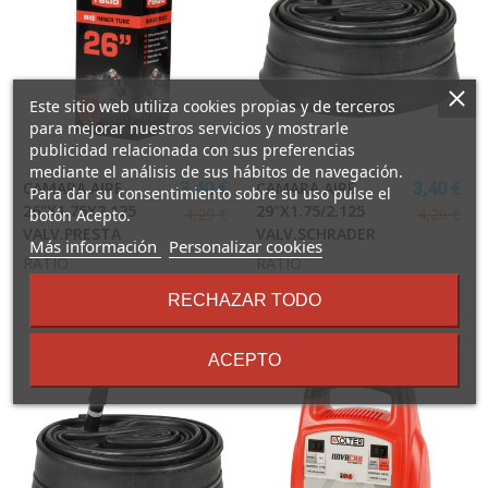
Este sitio web utiliza cookies propias y de terceros
para mejorar nuestros servicios y mostrarle
publicidad relacionada con sus preferencias
mediante el análisis de sus hábitos de navegación.
CAMARA AIRE
CAMARA AIRE
3,40 €
3,40 €
Para dar su consentimiento sobre su uso pulse el
26"X1.75X2.125
29"X1.75/2.125
4,29 €
4,20 €
botón Acepto.
VALV.PRESTA
VALV.SCHRADER
sobre
Más información
Personalizar cookies
RATIO
RATIO
los
términos
RECHAZAR TODO
y
condiciones
ACEPTO