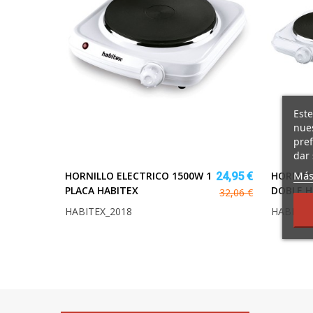
Este
nues
pref
dar 
Más
HORNILLO ELECTRICO 1500W 1
HORNILL
24,95 €
PLACA HABITEX
DOBLE H
32,06 €
HABITEX_2018
HABITEX