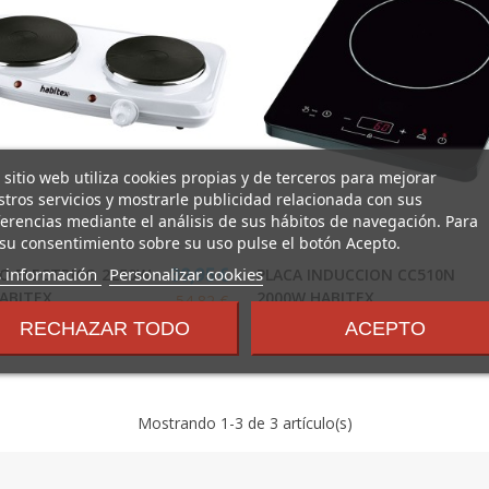
 sitio web utiliza cookies propias y de terceros para mejorar
tros servicios y mostrarle publicidad relacionada con sus
erencias mediante el análisis de sus hábitos de navegación. Para
su consentimiento sobre su uso pulse el botón Acepto.
sobre
 información
Personalizar cookies
O ELECTRICO 2250W
PLACA INDUCCION CC510N
39,95 €
los
ABITEX
2000W HABITEX
54,82 €
términos
HABITEX_2018
RECHAZAR TODO
ACEPTO
_2018
y
condiciones
Mostrando
1
-3 de 3 artículo(s)