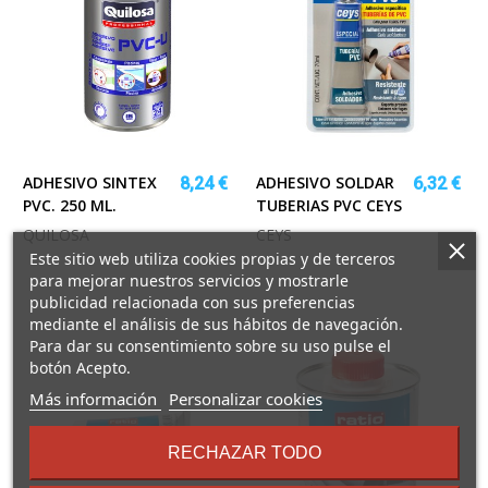
ADHESIVO SINTEX
ADHESIVO SOLDAR
8,24 €
6,32 €
PVC. 250 ML.
TUBERIAS PVC CEYS
QUILOSA
CEYS
Este sitio web utiliza cookies propias y de terceros
para mejorar nuestros servicios y mostrarle
publicidad relacionada con sus preferencias
mediante el análisis de sus hábitos de navegación.
Para dar su consentimiento sobre su uso pulse el
botón Acepto.
sobre
Más información
Personalizar cookies
los
términos
RECHAZAR TODO
y
condiciones