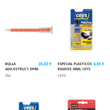
BQLLA
ESPECIAL PLASTICOS
26,02 €
4,36 €
ADH.ESTRUCT.DP801/803/810,50ML.12U
RIGIDOS 30ML CEYS
3M
CEYS