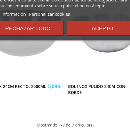
su consentimiento sobre su uso pulse el botón Acepto.
sobre
 información
Personalizar cookies
los
términos
RECHAZAR TODO
ACEPTO
y
condiciones
X 24CM RECTO. 2500ML
BOL INOX PULIDO 24CM CON
5,59 €
BORDE
Mostrando
1
-7 de 7 artículo(s)