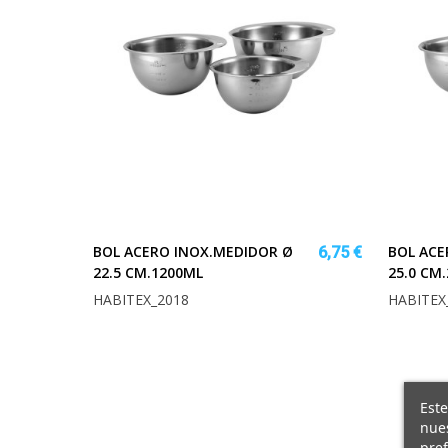
BOL ACERO INOX.MEDIDOR Ø
BOL ACE
6,75 €
22.5 CM.1200ML
25.0 CM
HABITEX_2018
HABITEX
Este
nues
pref