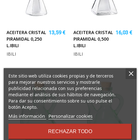
ACEITERA CRISTAL
ACEITERA CRISTAL
13,59 €
16,03 €
PIRAMIDAL 0,250
PIRAMIDAL 0,500
L.IBILI
L.IBILI
IBILI
IBILI
Este sitio web utiliza cookies propias y de terceros
para mejorar nuestros servicios y mostrarle
publicidad relacionada con sus preferencias
mediante el análisis de sus hábitos de navegación.
Para dar su consentimiento sobre su uso pulse el
botón Acepto.
sobre
Más información
Personalizar cookies
los
términos
RECHAZAR TODO
y