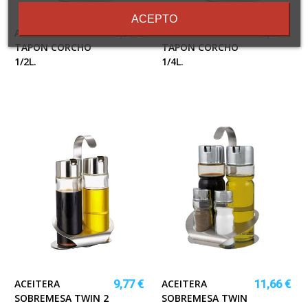
condiciones
ACEPTO
ACEITERA CRISTAL
ACEITERA CRISTAL
6,93 €
5,61 €
TAPON CORCHO
TAPON CORCHO
1/2L.
1/4L.
ACEITERA
ACEITERA
9,77 €
11,66 €
SOBREMESA TWIN 2
SOBREMESA TWIN