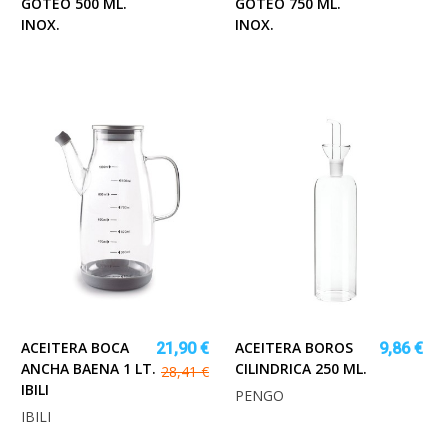
GOTEO 500 ML.
GOTEO 750 ML.
INOX.
INOX.
ACEITERA BOCA
ACEITERA BOROS
21,90 €
9,86 €
ANCHA BAENA 1 LT.
CILINDRICA 250 ML.
28,41 €
IBILI
PENGO
IBILI