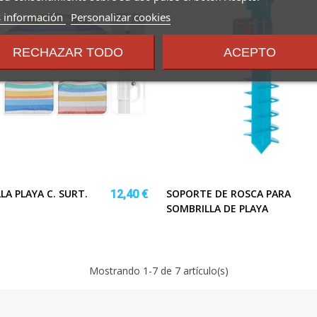
sobre
 información
Personalizar cookies
los
términos
RECHAZAR TODO
ACEPTO
y
condiciones
LA PLAYA C. SURT.
SOPORTE DE ROSCA PARA
12,40 €
SOMBRILLA DE PLAYA
Mostrando
1
-7 de 7 artículo(s)