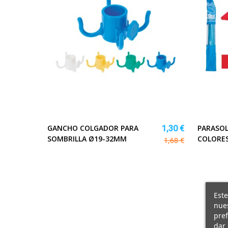
GANCHO COLGADOR PARA
PARASOL
1,30 €
SOMBRILLA Ø19-32MM
COLORES
1,68 €
Este
nues
pref
dar 