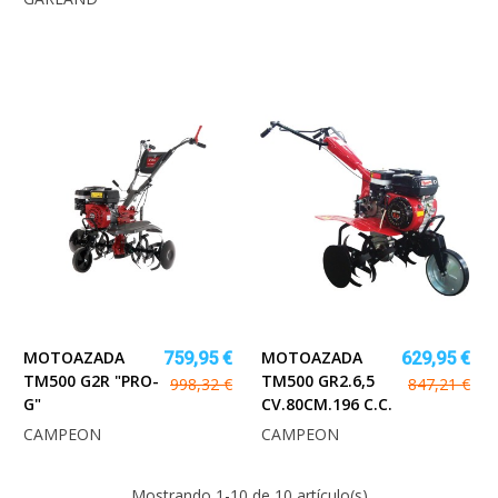
MOTOAZADA
MOTOAZADA
759,95 €
629,95 €
TM500 G2R "PRO-
TM500 GR2.6,5
998,32 €
847,21 €
G"
CV.80CM.196 C.C.
CAMPEON
CAMPEON
Mostrando
1
-10 de 10 artículo(s)