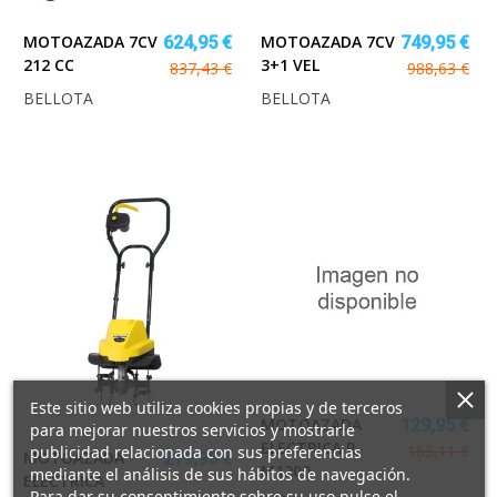
MOTOAZADA 7CV
MOTOAZADA 7CV
624,95 €
749,95 €
212 CC
3+1 VEL
837,43 €
988,63 €
BELLOTA
BELLOTA
Este sitio web utiliza cookies propias y de terceros
MOTOAZADA
129,95 €
para mejorar nuestros servicios y mostrarle
ELECTRICA R-
163,11 €
publicidad relacionada con sus preferencias
MOTOAZADA
219,95 €
M1200
mediante el análisis de sus hábitos de navegación.
ELECTRICA
Para dar su consentimiento sobre su uso pulse el