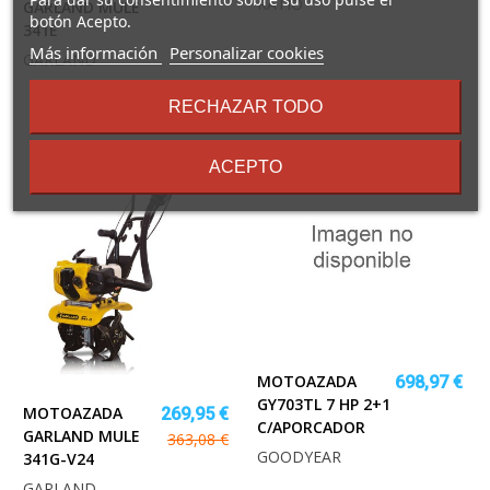
RATIO
GARLAND MULE
botón Acepto.
341E
sobre
Más información
Personalizar cookies
GARLAND
los
términos
RECHAZAR TODO
y
condiciones
ACEPTO
MOTOAZADA
698,97 €
GY703TL 7 HP 2+1
MOTOAZADA
269,95 €
C/APORCADOR
GARLAND MULE
363,08 €
GOODYEAR
341G-V24
GARLAND