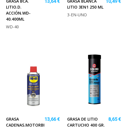
GRASA BCA.
GRASA BLANCA
13,64 €
10,49 €
LITIO.D.
LITIO 3EN1 250 ML
ACCIÓN.WD-
3-EN-UNO
40.400ML
WD-40
GRASA
GRASA DE LITIO
13,66 €
8,65 €
CADENAS.MOTORBIKE
CARTUCHO 400 GR.