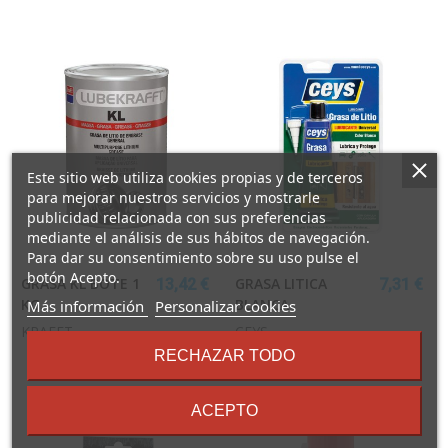
Este sitio web utiliza cookies propias y de terceros
para mejorar nuestros servicios y mostrarle
publicidad relacionada con sus preferencias
mediante el análisis de sus hábitos de navegación.
Para dar su consentimiento sobre su uso pulse el
botón Acepto.
GRASA KL BOTE 1
GRASA LITICA
13,42 €
7,31 €
sobre
KG.
BLANCA
Más información
Personalizar cookies
los
KRAFFT
CEYS
términos
RECHAZAR TODO
y
condiciones
ACEPTO