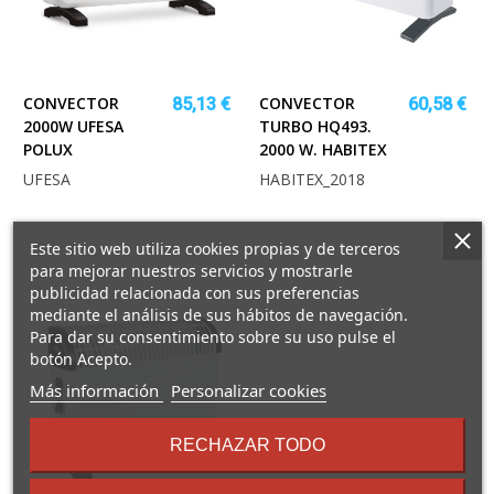
CONVECTOR
CONVECTOR
85,13 €
60,58 €
2000W UFESA
TURBO HQ493.
POLUX
2000 W. HABITEX
UFESA
HABITEX_2018
Este sitio web utiliza cookies propias y de terceros
para mejorar nuestros servicios y mostrarle
publicidad relacionada con sus preferencias
mediante el análisis de sus hábitos de navegación.
Para dar su consentimiento sobre su uso pulse el
botón Acepto.
sobre
Más información
Personalizar cookies
los
términos
RECHAZAR TODO
y
condiciones