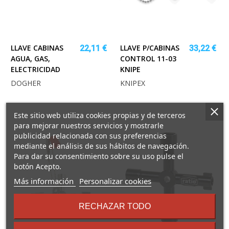
LLAVE CABINAS
LLAVE P/CABINAS
22,11 €
33,22 €
AGUA, GAS,
CONTROL 11-03
ELECTRICIDAD
KNIPE
DOGHER
KNIPEX
Este sitio web utiliza cookies propias y de terceros
para mejorar nuestros servicios y mostrarle
publicidad relacionada con sus preferencias
mediante el análisis de sus hábitos de navegación.
Para dar su consentimiento sobre su uso pulse el
botón Acepto.
sobre
Más información
Personalizar cookies
los
términos
RECHAZAR TODO
y
condiciones