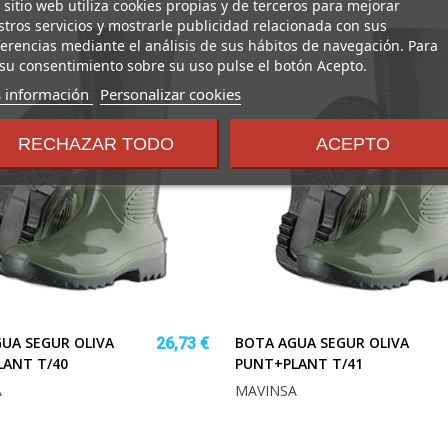
 sitio web utiliza cookies propias y de terceros para mejorar
tros servicios y mostrarle publicidad relacionada con sus
erencias mediante el análisis de sus hábitos de navegación. Para
su consentimiento sobre su uso pulse el botón Acepto.
sobre
 información
Personalizar cookies
los
términos
RECHAZAR TODO
ACEPTO
y
condiciones
UA SEGUR OLIVA
BOTA AGUA SEGUR OLIVA
26,73 €
ANT T/40
PUNT+PLANT T/41
A
MAVINSA