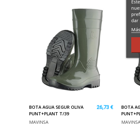
Este
nues
pref
dar 
Más
BOTA AGUA SEGUR OLIVA
BOTA AG
26,73 €
PUNT+PLANT T/39
PUNT+PL
MAVINSA
MAVINS