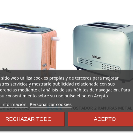
 sitio web utiliza cookies propias y de terceros para mejorar
tros servicios y mostrarle publicidad relacionada con sus
erencias mediante el análisis de sus hábitos de navegación. Para
su consentimiento sobre su uso pulse el botón Acepto.
sobre
 información
Personalizar cookies
OR 2 RANURAS
TOSTADOR 2 RANURAS METAL
34,46 €
los
HABITEX
HABITEX
términos
RECHAZAR TODO
ACEPTO
y
_2018
HABITEX_2018
condiciones