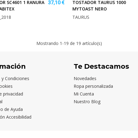
R SC4601 1 RANURA
TOSTADOR TAURUS 1000
37,10 €
ABITEX
MYTOAST NERO
_2018
TAURUS
Mostrando
1
-19 de 19 artículo(s)
rmación
Te Destacamos
 y Condiciones
Novedades
ookies
Ropa personalizada
de privacidad
Mi Cuenta
al
Nuestro Blog
io de Ayuda
ón Accesibilidad