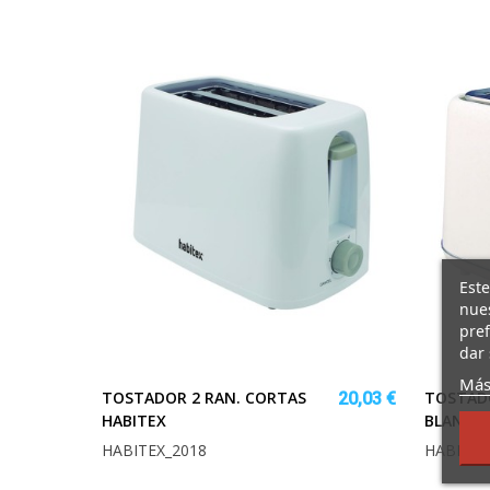
Este
nues
pref
dar 
Más
TOSTADOR 2 RAN. CORTAS
TOSTAD
20,03 €
HABITEX
BLANCO 
HABITEX_2018
HABITEX