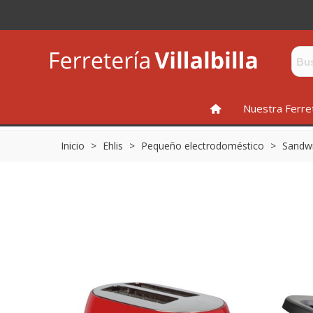
INICIO
Nuestra Ferre
Inicio
>
Ehlis
>
Pequeño electrodoméstico
>
Sandwi