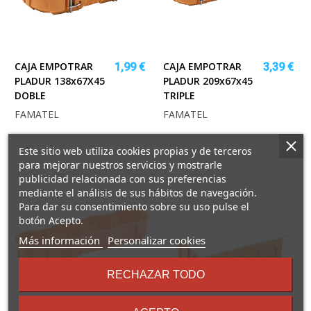
CAJA EMPOTRAR
CAJA EMPOTRAR
1,99 €
3,39 €
PLADUR 138x67X45
PLADUR 209x67x45
DOBLE
TRIPLE
FAMATEL
FAMATEL
Este sitio web utiliza cookies propias y de terceros
para mejorar nuestros servicios y mostrarle
publicidad relacionada con sus preferencias
mediante el análisis de sus hábitos de navegación.
Para dar su consentimiento sobre su uso pulse el
botón Acepto.
sobre
Más información
Personalizar cookies
los
términos
RECHAZAR TODO
y
condiciones