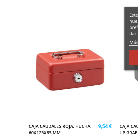
Este
nues
pref
dar 
Más
CAJA CAUDALES ROJA. HUCHA.
CAJA CA
9,54 €
60X125X85 MM.
UP.GRAF