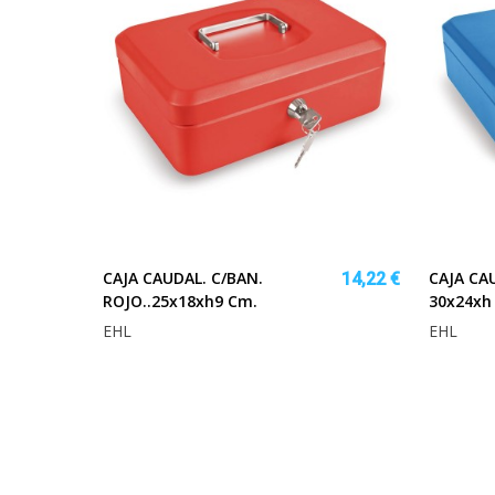
CAJA CAUDAL. C/BAN.
CAJA CA
14,22 €
ROJO..25x18xh9 Cm.
30x24xh
EHL
EHL