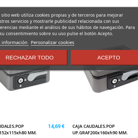
 sitio web utiliza cookies propias y de terceros para mejorar
tros servicios y mostrarle publicidad relacionada con sus
erencias mediante el análisis de sus hábitos de navegación. Para
su consentimiento sobre su uso pulse el botón Acepto.
sobre
 información
Personalizar cookies
los
términos
RECHAZAR TODO
ACEPTO
y
condiciones
UDALES.POP
CAJA CAUDALES.POP
14,69 €
152x115xh80 MM.
UP.GRAF200x160xh90 MM.