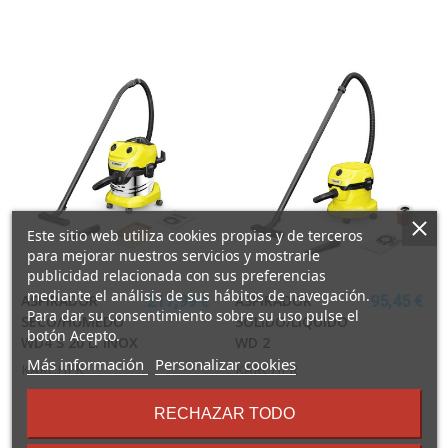
Este sitio web utiliza cookies propias y de terceros
para mejorar nuestros servicios y mostrarle
publicidad relacionada con sus preferencias
mediante el análisis de sus hábitos de navegación.
ASPIRADOR
ASPIRADOR
217,99 €
95,45 €
Para dar su consentimiento sobre su uso pulse el
SECO/HUMEDO
SOLIDO/LIQUIDO
botón Acepto.
WD4 S 20 L. INOX
WD 2
sobre
Más información
Personalizar cookies
KARCHER
KARCHER
los
términos
RECHAZAR TODO
y
condiciones