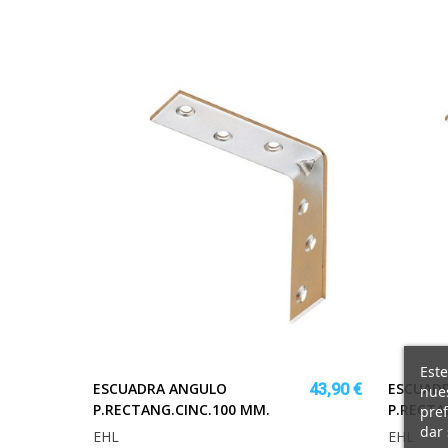
Este
ESCUADRA ANGULO
ESCUAD
43,90 €
nues
P.RECTANG.CINC.100 MM.
P.RECTA
pref
dar 
EHL
EHL