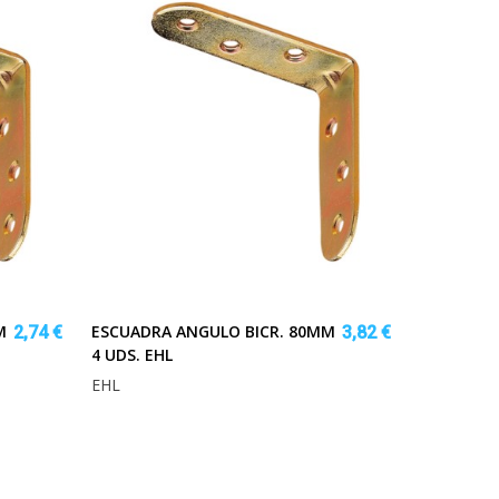
M
ESCUADRA ANGULO BICR. 80MM
2,74 €
3,82 €
4 UDS. EHL
EHL