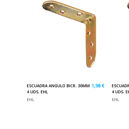
ESCUADRA ANGULO BICR. 30MM
ESCUADR
1,98 €
4 UDS. EHL
4 UDS. E
EHL
EHL