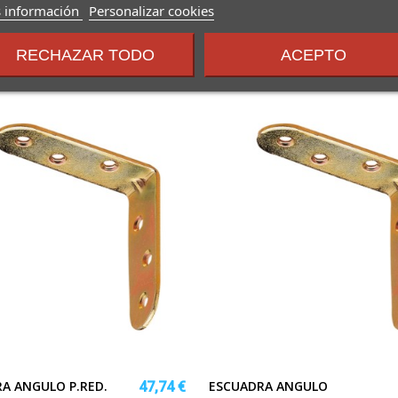
sobre
 información
Personalizar cookies
los
términos
RECHAZAR TODO
ACEPTO
y
condiciones
A ANGULO P.RED.
ESCUADRA ANGULO
47,74 €