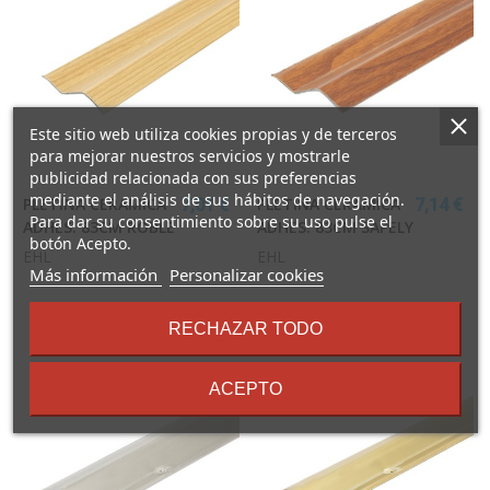
Este sitio web utiliza cookies propias y de terceros
para mejorar nuestros servicios y mostrarle
publicidad relacionada con sus preferencias
mediante el análisis de sus hábitos de navegación.
PLETINA CERAMICA
PLETINA CERAMICA
7,01 €
7,14 €
Para dar su consentimiento sobre su uso pulse el
ADHES. 83CM ROBLE
ADHES. 83CM SAPELY
botón Acepto.
EHL
EHL
sobre
Más información
Personalizar cookies
los
términos
RECHAZAR TODO
y
condiciones
ACEPTO