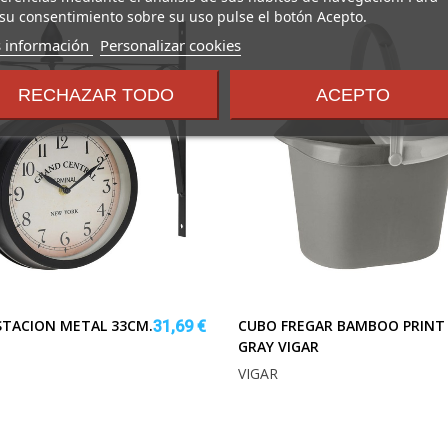
su consentimiento sobre su uso pulse el botón Acepto.
sobre
 información
Personalizar cookies
los
términos
RECHAZAR TODO
ACEPTO
y
condiciones
STACION METAL 33CM.
CUBO FREGAR BAMBOO PRINT
31,69 €
GRAY VIGAR
VIGAR