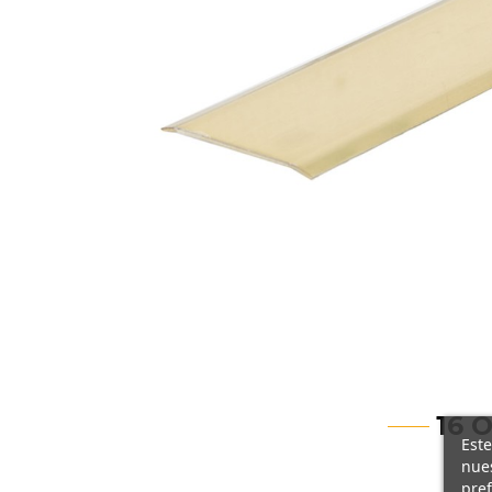
16 
Este
nues
pref