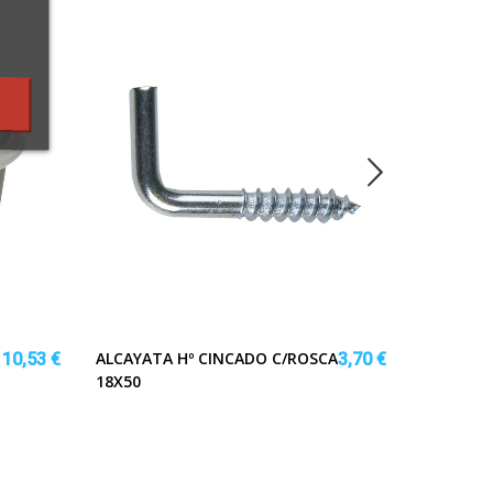
ALCAYATA Hº CINCADO C/ROSCA
CORTINA
10,53 €
3,70 €
18X50
BLANCO 