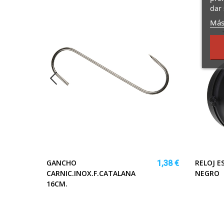
dar 
Más
GANCHO
RELOJ E
6,95 €
1,38 €
N.
CARNIC.INOX.F.CATALANA
NEGRO
16CM.