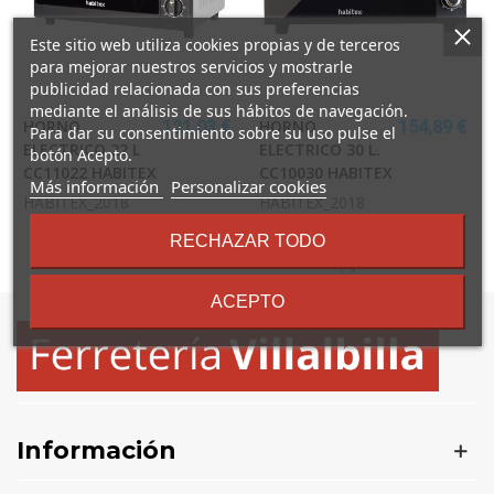
Este sitio web utiliza cookies propias y de terceros
para mejorar nuestros servicios y mostrarle
publicidad relacionada con sus preferencias
mediante el análisis de sus hábitos de navegación.
HORNO
HORNO
121,03 €
154,89 €
Para dar su consentimiento sobre su uso pulse el
ELECTRICO 22 L
ELECTRICO 30 L.
botón Acepto.
CC11022 HABITEX
CC10030 HABITEX
sobre
Más información
Personalizar cookies
HABITEX_2018
HABITEX_2018
los
términos
RECHAZAR TODO
y
Mostrando
1
-2 de 2 artículo(s)
condiciones
ACEPTO
Información