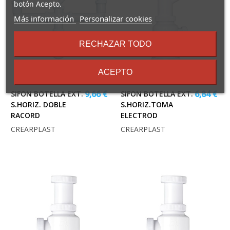
botón Acepto.
sobre
Más información
Personalizar cookies
los
términos
RECHAZAR TODO
y
condiciones
ACEPTO
SIFON BOTELLA EXT.
SIFON BOTELLA EXT.
9,66 €
6,84 €
S.HORIZ. DOBLE
S.HORIZ.TOMA
RACORD
ELECTROD
CREARPLAST
CREARPLAST