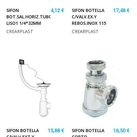
SIFON
SIFON BOTELLA
4,12 €
17,48 €
BOT.SAL.HORIZ.TUBOS
C/VALV.EX.Y
LISO1 1/4*32MM
REBOS.INOX 115
CREARPLAST
CREARPLAST
SIFON BOTELLA
SIFON BOTELLA
15,88 €
16,50 €
C/VALV.EXT.Y
CORTO