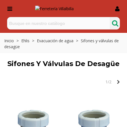
Inicio
>
Ehlis
>
Evacuación de agua
>
Sifones y válvulas de
desagüe
Sifones Y Válvulas De Desagüe
Sig
1/2