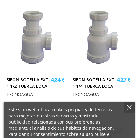
SIFON BOTELLA EXT.
SIFON BOTELLA EXT.
4,34 €
4,27 €
1 1/2 TUERCA LOCA
1 1/4 TUERCA LOCA
TECNOAGUA
TECNOAGUA
Este sitio web utiliza cookies propias y de terceros
para mejorar nuestros servicios y mostrarle
publicidad relacionada con sus preferencias
mediante el análisis de sus hábitos de navegación.
Para dar su consentimiento sobre su uso pulse el