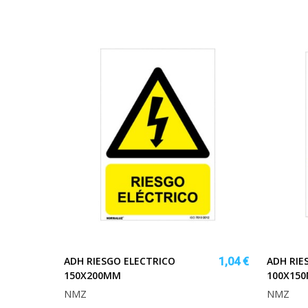
ADH RIESGO ELECTRICO
ADH RIE
1,04 €
150X200MM
100X15
NMZ
NMZ