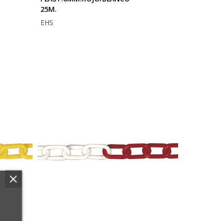
25M.
EHS