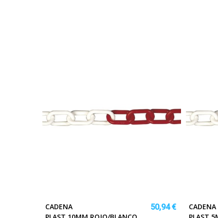
CADENA
CADENA
50,94 €
PLAST.10MM.ROJO/BLANCO
PLAST.