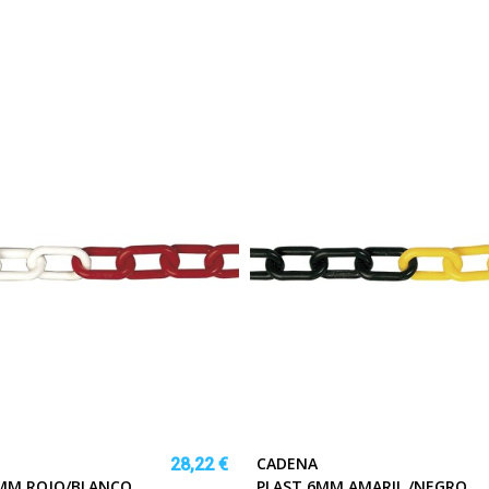
CADENA
28,22 €
5MM.ROJO/BLANCO
PLAST.6MM.AMARIL./NEGRO