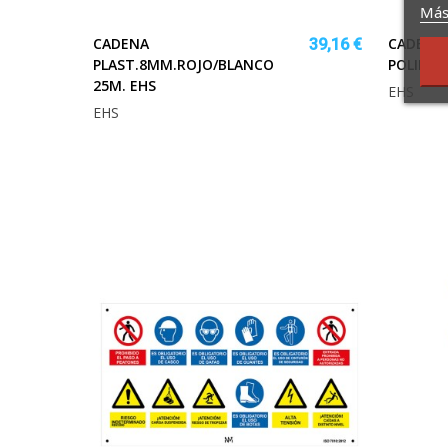
Más
CADENA
CADENA
39,16 €
PLAST.8MM.ROJO/BLANCO
POLIET.
25M. EHS
EHS
EHS