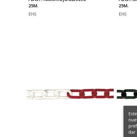
25M.
25M.
EHS
EHS
Este
nues
pref
dar 