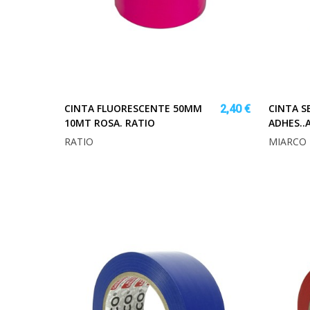
CINTA FLUORESCENTE 50MM
CINTA S
2,40 €
10MT ROSA. RATIO
ADHES..
RATIO
MIARCO