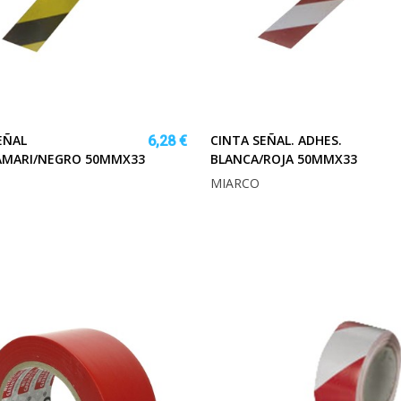
EÑAL
CINTA SEÑAL. ADHES.
6,28 €
AMARI/NEGRO 50MMX33
BLANCA/ROJA 50MMX33
MIARCO