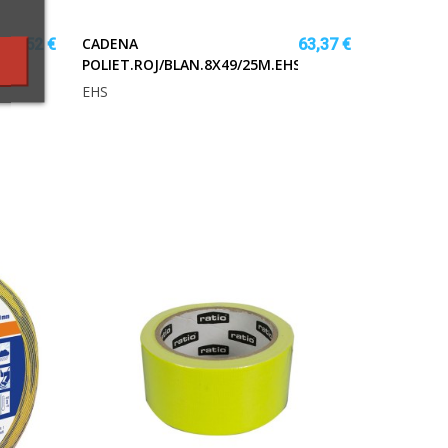
CADENA
54,52 €
63,37 €
S
POLIET.ROJ/BLAN.8X49/25M.EHS
EHS