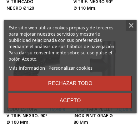
VITRIFICADO
VITRIF. NEGRO 90º
NEGRO Ø120
Ø 110 Mm.
Este sitio web utiliza cookies propias y de terceros
para mejorar nuestros servicios y mostrarle
publicidad relacionada con sus preferencias
mediante el análisis de sus hábitos de navegación.
Para dar su consentimiento sobre su uso pulse el
botón Acepto.
sobre
Más información
Personalizar cookies
los
términos
RECHAZAR TODO
y
condiciones
ACEPTO
CODO ESTUFA
TE C/ TAPA PELLET
19,48 €
70,08 €
VITRIF. NEGRO. 90º
INOX PINT GRAF Ø
Ø 100 Mm.
80 Mm