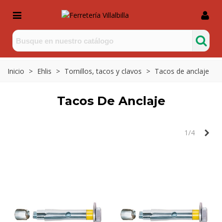
Inicio
>
Ehlis
>
Tornillos, tacos y clavos
>
Tacos de anclaje
Tacos De Anclaje
Sig
1/4