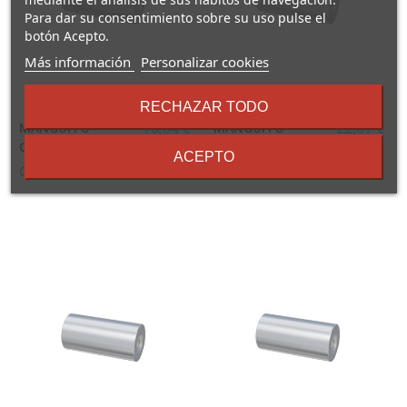
Para dar su consentimiento sobre su uso pulse el
botón Acepto.
sobre
Más información
Personalizar cookies
los
términos
RECHAZAR TODO
y
MANGUITO
MANGUITO
15,84 €
22,37 €
condiciones
CILINDRICO M6X20
CILINDRICO M6X30
ACEPTO
GRUPODESA
GRUPODESA