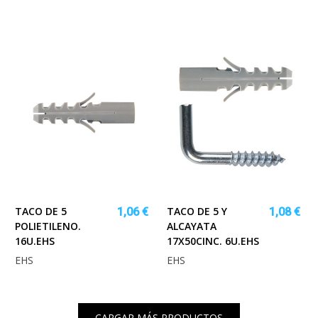
TACO DE 5
TACO DE 5 Y
1,06 €
1,08 €
POLIETILENO.
ALCAYATA
16U.EHS
17X50CINC. 6U.EHS
EHS
EHS
CARGAR MÁS PRODUCTOS