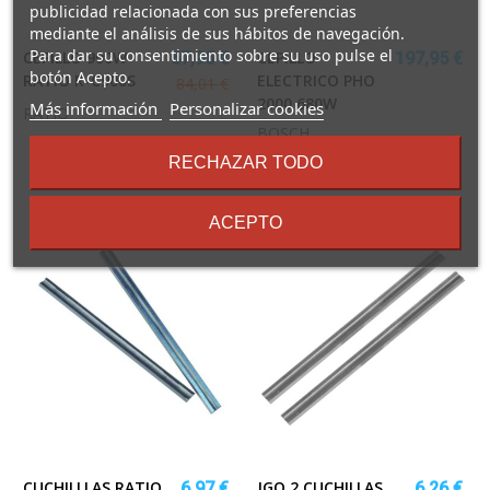
publicidad relacionada con sus preferencias
mediante el análisis de sus hábitos de navegación.
Para dar su consentimiento sobre su uso pulse el
CEPILLO 900W
CEPILLO
67,95 €
197,95 €
botón Acepto.
RATIO R-C900S
ELECTRICO PHO
84,01 €
2000 680W
sobre
Más información
Personalizar cookies
RATIO
los
BOSCH
términos
RECHAZAR TODO
y
condiciones
ACEPTO
CUCHILLLAS RATIO
JGO.2 CUCHILLAS
6,97 €
6,26 €