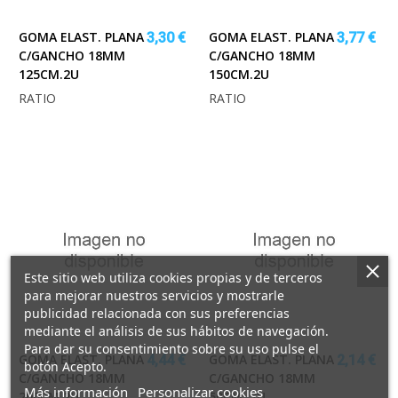
GOMA ELAST. PLANA
GOMA ELAST. PLANA
3,30 €
3,77 €
C/GANCHO 18MM
C/GANCHO 18MM
125CM.2U
150CM.2U
RATIO
RATIO
Este sitio web utiliza cookies propias y de terceros
para mejorar nuestros servicios y mostrarle
publicidad relacionada con sus preferencias
mediante el análisis de sus hábitos de navegación.
Para dar su consentimiento sobre su uso pulse el
GOMA ELAST. PLANA
GOMA ELAST. PLANA
4,44 €
2,14 €
botón Acepto.
C/GANCHO 18MM
C/GANCHO 18MM
sobre
Más información
Personalizar cookies
200CM.2U
50CM. 2U