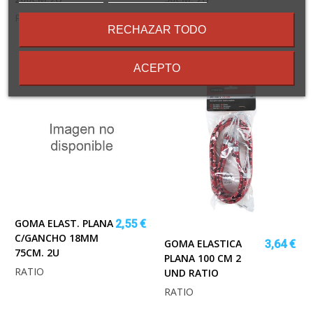
los
RATIO
RATIO
términos
RECHAZAR TODO
y
condiciones
ACEPTO
GOMA ELAST. PLANA
2,55 €
C/GANCHO 18MM
GOMA ELASTICA
3,64 €
75CM. 2U
PLANA 100 CM 2
RATIO
UND RATIO
RATIO