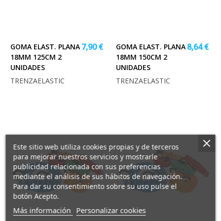
GOMA ELAST. PLANA
GOMA ELAST. PLANA
7,90 €
8,64 €
18MM 125CM 2
18MM 150CM 2
UNIDADES
UNIDADES
TRENZAELASTIC
TRENZAELASTIC
Este sitio web utiliza cookies propias y de terceros
para mejorar nuestros servicios y mostrarle
publicidad relacionada con sus preferencias
mediante el análisis de sus hábitos de navegación.
Para dar su consentimiento sobre su uso pulse el
botón Acepto.
sobre
Más información
Personalizar cookies
los