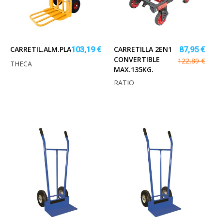
CARRETIL.ALM.PLATAFORM.EXTEN.350KG.THECA
CARRETILLA 2EN1
103,19 €
87,95 €
CONVERTIBLE
122,89 €
THECA
MAX.135KG.
RATIO