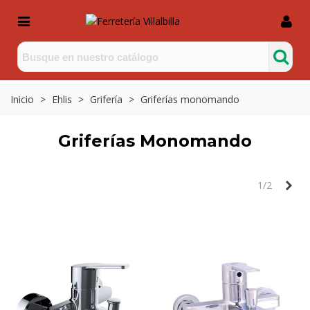
Inicio
>
Ehlis
>
Grifería
>
Griferías monomando
Griferías Monomando
Sig
1/2