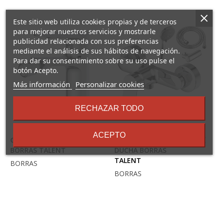
Este sitio web utiliza cookies propias y de terceros
para mejorar nuestros servicios y mostrarle
publicidad relacionada con sus preferencias
mediante el análisis de sus hábitos de navegación.
Para dar su consentimiento sobre su uso pulse el
botón Acepto.
sobre
Más información
Personalizar cookies
los
términos
RECHAZAR TODO
y
condiciones
ACEPTO
GRIFO MONO BIDÉ
GRIFO MONO
39,95 €
52,95 €
BORRÁS TALENT
DUCHA BORRÁS
TALENT
BORRAS
BORRAS