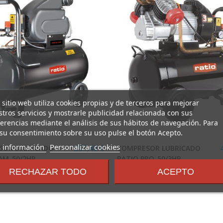
 sitio web utiliza cookies propias y de terceros para mejorar
tros servicios y mostrarle publicidad relacionada con sus
erencias mediante el análisis de sus hábitos de navegación. Para
su consentimiento sobre su uso pulse el botón Acepto.
sobre
 información
Personalizar cookies
SOR LUBRICADO
COMPRESOR LUBRICADO
257,48 €
los
AM-50/2HP
RATIO PRO-50/3HP
términos
RECHAZAR TODO
ACEPTO
RATIO
y
condiciones