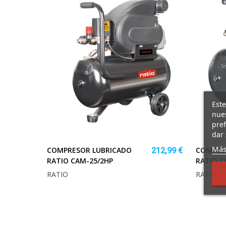
Este
nues
pref
dar 
Más
COMPRESOR LUBRICADO
COMPRE
212,99 €
RATIO CAM-25/2HP
RATIO C
RATIO
RATIO