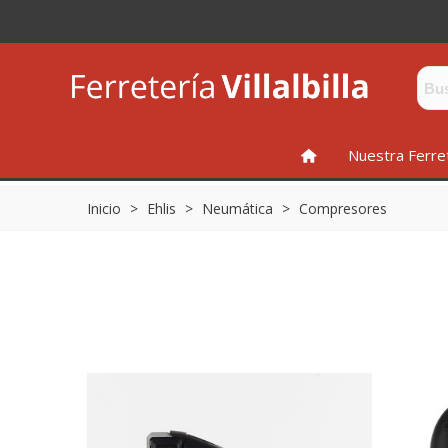
INICIO
Nuestra Ferre
Inicio
>
Ehlis
>
Neumática
>
Compresores