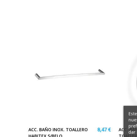
Este
nues
pref
ACC. BAÑO INOX. TOALLERO
ACC. BA
8,47 €
dar 
HABITEX S/BELO
TOALLE