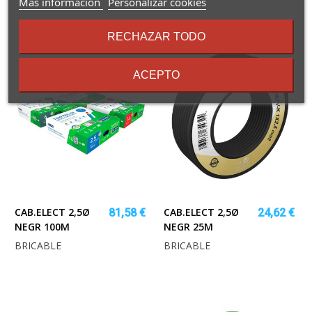
sobre
Más información
Personalizar cookies
los
términos
RECHAZAR TODO
y
condiciones
ACEPTO
CAB.ELECT 2,5Ø
CAB.ELECT 2,5Ø
81,58 €
24,62 €
NEGR 100M
NEGR 25M
BRICABLE
BRICABLE