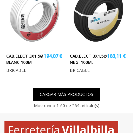
CAB.ELECT 3X1,5Ø
CAB.ELECT 3X1,5Ø
194,07 €
183,11 €
BLANC 100M
NEG. 100M.
BRICABLE
BRICABLE
CARGAR MÁS PRODUCTOS
Mostrando
1
-60 de 264 artículo(s)