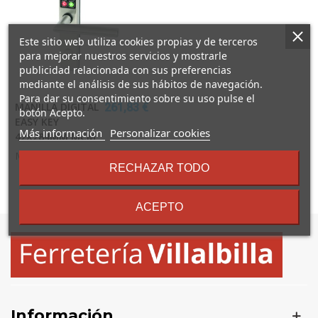
Este sitio web utiliza cookies propias y de terceros
para mejorar nuestros servicios y mostrarle
publicidad relacionada con sus preferencias
mediante el análisis de sus hábitos de navegación.
Para dar su consentimiento sobre su uso pulse el
MANILLA DIGITAL
261,83 €
botón Acepto.
EASY KEY
sobre
Más información
Personalizar cookies
42X284MM MCM
los
MCM
términos
RECHAZAR TODO
y
condiciones
Mostrando
1
-1 de 1 artículo(s)
ACEPTO
Información