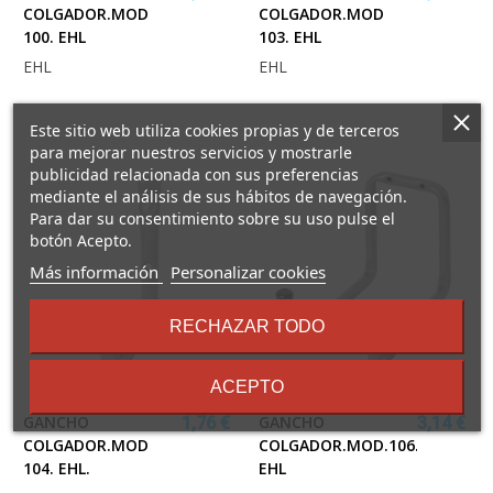
COLGADOR.MOD
COLGADOR.MOD
100. EHL
103. EHL
EHL
EHL
Este sitio web utiliza cookies propias y de terceros
para mejorar nuestros servicios y mostrarle
publicidad relacionada con sus preferencias
mediante el análisis de sus hábitos de navegación.
Para dar su consentimiento sobre su uso pulse el
botón Acepto.
sobre
Más información
Personalizar cookies
los
términos
RECHAZAR TODO
y
condiciones
ACEPTO
GANCHO
GANCHO
1,76 €
3,14 €
COLGADOR.MOD
COLGADOR.MOD.106.
104. EHL.
EHL