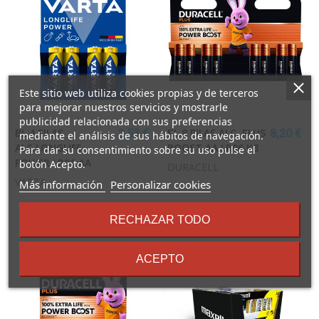
Este sitio web utiliza cookies propias y de terceros
para mejorar nuestros servicios y mostrarle
publicidad relacionada con sus preferencias
BL.4 PILAS
BL.8 PILAS ALC. PLUS
2,53 €
8,20 €
mediante el análisis de sus hábitos de navegación.
ALC.LONGLIFE
BOOST AA LR06 K8
Para dar su consentimiento sobre su uso pulse el
POWER LR06 AA
botón Acepto.
DURACELL
VARTA
sobre
Más información
Personalizar cookies
los
términos
RECHAZAR TODO
y
condiciones
ACEPTO