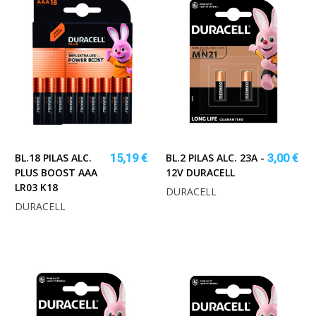
BL.18 PILAS ALC.
BL.2 PILAS ALC. 23A -
15,19 €
3,00 €
PLUS BOOST AAA
12V DURACELL
LR03 K18
DURACELL
DURACELL