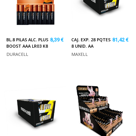
BL.8 PILAS ALC. PLUS
CAJ. EXP. 28 PQTES
8,39 €
81,42 €
BOOST AAA LR03 K8
8 UNID. AA
DURACELL
MAXELL