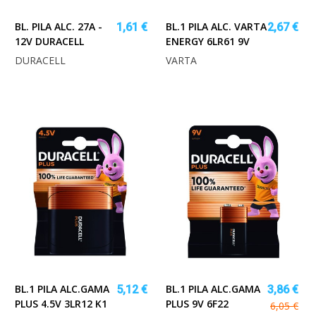
BL. PILA ALC. 27A -
BL.1 PILA ALC. VARTA
1,61 €
2,67 €
12V DURACELL
ENERGY 6LR61 9V
DURACELL
VARTA
BL.1 PILA ALC.GAMA
BL.1 PILA ALC.GAMA
5,12 €
3,86 €
PLUS 4.5V 3LR12 K1
PLUS 9V 6F22
6,05 €