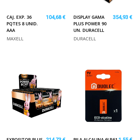
CAJ. EXP. 36
DISPLAY GAMA
104,68 €
354,93 €
PQTES 8 UNID.
PLUS POWER 90
AAA
UN. DURACELL
MAXELL
DURACELL
EXPOSITOR PLUS,
PILA ALCALINA 6LR61
214,73 €
1,55 €