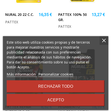
NURAL 20 22 C.C.
PATTEX 100% 50
16,35 €
13,27 €
GR.
PATTEX
PATTEX
Este sitio web utiliza cookies propias y de terceros
para mejorar nuestros servicios y mostrarle
publicidad relacionada con sus preferencias
mediante el análisis de sus hábitos de navegación.
Para dar su consentimiento sobre su uso pulse el
botón Acepto.
sobre
Más información
Personalizar cookies
los
términos
RECHAZAR TODO
y
condiciones
ACEPTO
PATTEX REPAIR
PEGAMENTO
8,52 €
18,10 €