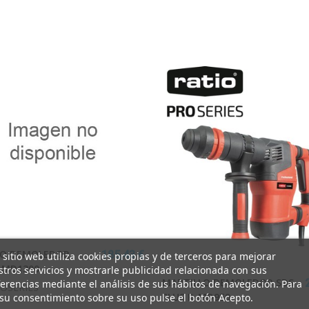
LO DEMOLEDOR
185,43 €
 sitio web utiliza cookies propias y de terceros para mejorar
-MD1300
tros servicios y mostrarle publicidad relacionada con sus
MARTILLO DEMOLEDOR SDS
erencias mediante el análisis de sus hábitos de navegación. Para
OSERIES
PLUS R-MD950
su consentimiento sobre su uso pulse el botón Acepto.