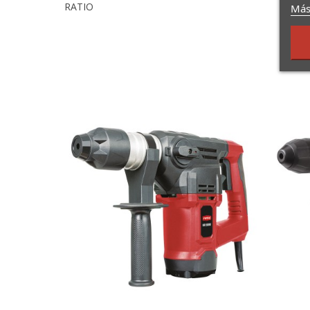
RATIO
Más