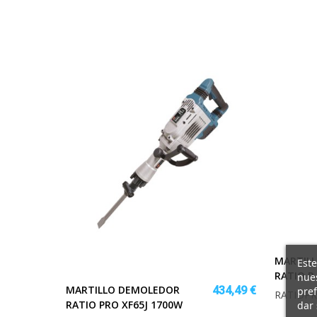
MARTIL
Este
RATIO R
nues
MARTILLO DEMOLEDOR
434,49 €
pref
RATIOPR
RATIO PRO XF65J 1700W
dar 