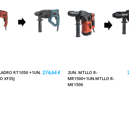
LADRO RT1050 +1UN.
2UN. MTLLO R-
274,64 €
O XF35J
MR1500+1UN.MTLLO R-
ME1500