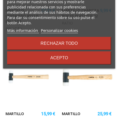
para mejorar nuestros servicios y mostrarle
publicidad relacionada con sus preferencias
MARTILLO
MARTILLO CHAPISTA
27,21 €
9,99 €
mediante el análisis de sus hábitos de navegación.
CERRAJERO 8011/F
BOCAS PLASTICO 22
Para dar su consentimiento sobre su uso pulse el
BELLOTA
botón Acepto.
RATIO
BELLOTA
sobre
Más información
Personalizar cookies
los
términos
RECHAZAR TODO
y
condiciones
ACEPTO
MARTILLO
MARTILLO
15,99 €
25,99 €