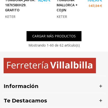
92,45 €
109,95 €
187X58XH29.
MALLORCA +
147,34 €
GRAFITO
COJIN
KETER
KETER
CARGAR MÁS PRODUCTOS
Mostrando
1
-60 de 62 artículo(s)
Información
Te Destacamos