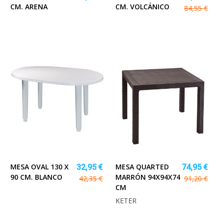
CM. ARENA
CM. VOLCÁNICO
84,55 €
MESA OVAL 130 X
MESA QUARTED
32,95 €
74,95 €
90 CM. BLANCO
MARRÓN 94X94X74
42,35 €
91,20 €
CM
KETER