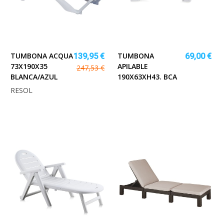
TUMBONA ACQUA
TUMBONA
139,95 €
69,00 €
73X190X35
APILABLE
247,53 €
BLANCA/AZUL
190X63XH43. BCA
RESOL