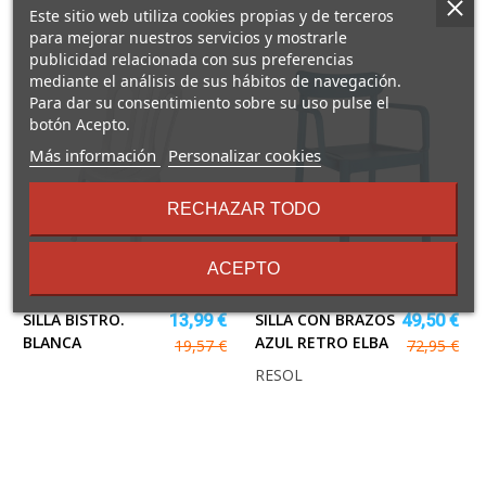
Este sitio web utiliza cookies propias y de terceros
para mejorar nuestros servicios y mostrarle
publicidad relacionada con sus preferencias
mediante el análisis de sus hábitos de navegación.
Para dar su consentimiento sobre su uso pulse el
botón Acepto.
sobre
Más información
Personalizar cookies
los
términos
RECHAZAR TODO
y
condiciones
ACEPTO
SILLA BISTRO.
SILLA CON BRAZOS
13,99 €
49,50 €
BLANCA
AZUL RETRO ELBA
19,57 €
72,95 €
RESOL