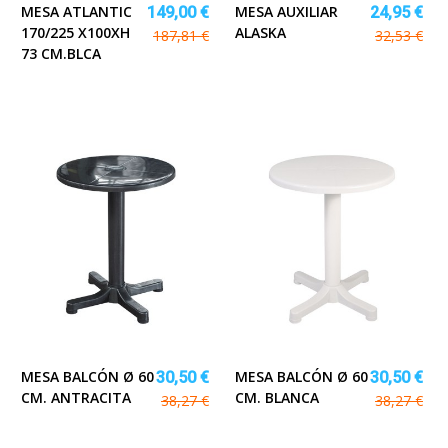
MESA ATLANTIC
MESA AUXILIAR
149,00 €
24,95 €
170/225 X100XH
ALASKA
187,81 €
32,53 €
73 CM.BLCA
MESA BALCÓN Ø 60
MESA BALCÓN Ø 60
30,50 €
30,50 €
CM. ANTRACITA
CM. BLANCA
38,27 €
38,27 €