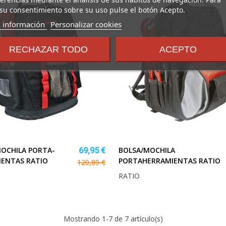
erencias mediante el análisis de sus hábitos de navegación. Para
su consentimiento sobre su uso pulse el botón Acepto.
sobre
 información
Personalizar cookies
los
términos
RECHAZAR TODO
ACEPTO
y
condiciones
OCHILA PORTA-
BOLSA/MOCHILA
69,95 €
IENTAS RATIO
PORTAHERRAMIENTAS RATIO
120,89 €
RATIO
Mostrando
1
-7 de 7 artículo(s)