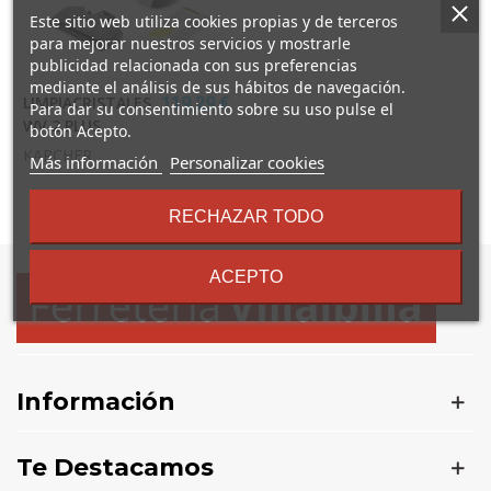
Este sitio web utiliza cookies propias y de terceros
para mejorar nuestros servicios y mostrarle
publicidad relacionada con sus preferencias
mediante el análisis de sus hábitos de navegación.
LIMPIACRISTALES
119,29 €
Para dar su consentimiento sobre su uso pulse el
WV 2 PLUS
botón Acepto.
KARCHER
sobre
Más información
Personalizar cookies
los
términos
Mostrando
1
-1 de 1 artículo(s)
RECHAZAR TODO
y
condiciones
ACEPTO
Información
Te Destacamos