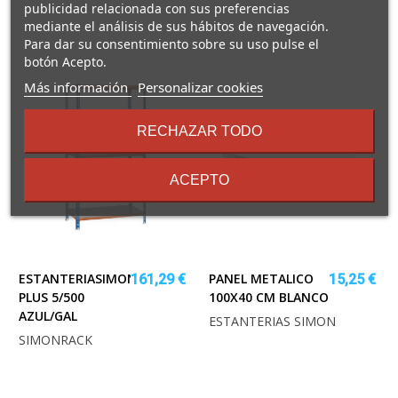
publicidad relacionada con sus preferencias
mediante el análisis de sus hábitos de navegación.
Para dar su consentimiento sobre su uso pulse el
botón Acepto.
sobre
Más información
Personalizar cookies
los
términos
RECHAZAR TODO
y
condiciones
ACEPTO
ESTANTERIASIMONCLICK
PANEL METALICO
161,29 €
15,25 €
PLUS 5/500
100X40 CM BLANCO
AZUL/GAL
ESTANTERIAS SIMON
SIMONRACK