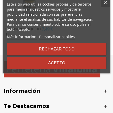
Este sitio web utiliza cookies propias y de terceros
para mejorar nuestros servicios y mostrarle
publicidad relacionada con sus preferencias
mediante el análisis de sus hábitos de navegación.
Para dar su consentimiento sobre su uso pulse el
BIOETANOL LÍQUIDO
7,49 €
botón Acepto.
1 L.
sobre
Más información
Personalizar cookies
los
términos
Mostrando
1
-1 de 1 artículo(s)
RECHAZAR TODO
y
condiciones
ACEPTO
Información
Te Destacamos