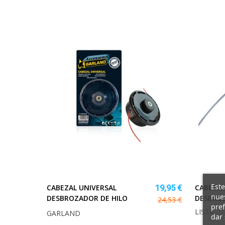
Este
CABEZAL UNIVERSAL
CABEZAL
19,95 €
nues
DESBROZADOR DE HILO
DESBRO
24,53 €
pref
LISTA
GARLAND
dar 