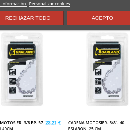
sobre
 información
Personalizar cookies
los
términos
RECHAZAR TODO
ACEPTO
y
condiciones
MOTOSIER. 3/8 BP. 57
CADENA MOTOSIER. 3/8". 40
23,21 €
N.40CM
ESLABON. 25 CM