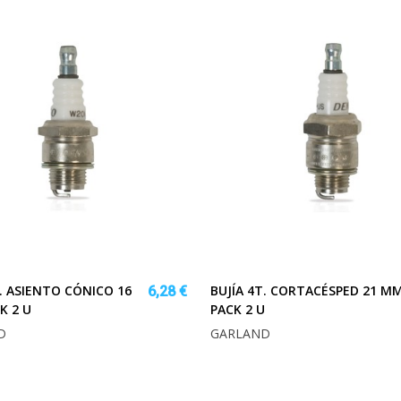
T. ASIENTO CÓNICO 16
BUJÍA 4T. CORTACÉSPED 21 MM
6,28 €
K 2 U
PACK 2 U
D
GARLAND