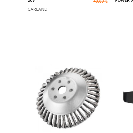
20V
POWER X
40,69 €
GARLAND